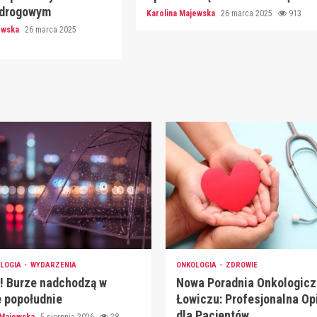
 drogowym
Karolina Majewska
26 marca 2025
913
jewska
26 marca 2025
LOGIA
WYDARZENIA
ONKOLOGIA
ZDROWIE
! Burze nadchodzą w
Nowa Poradnia Onkologicz
 popołudnie
Łowiczu: Profesjonalna Op
dla Pacjentów
 Majewska
5 sierpnia 2026
28