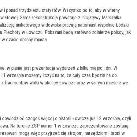
 i ponad trzydziestu statystów. Wszystko po to, aby w wierny
wiatowej. Sama rekonstrukcja powstaje z inicjatywy Marszałka
lizacją unikatowego widowiska pracują natomiast wspólnie Łódzki
ku Piechoty w Łowiczu. Pokazani będą zarówno żołnierze polscy, jak
 w czasie obrony miasta.
, w planie jest prezentacja wydarzeń z kilku miejsc i dni. W
 11 września możemy liczyć na to, że cały czas będzie na co
ć z fragmentów walki w okolicy Łowicza oraz w samym mieście we
dowiedzieć czegoś więcej o historii Łowicza już 12 września, czyli
wystawa. Na terenie ZSP numer 1 w Łowiczu zaprezentowane zostaną
eresowani mogą więc przyjrzeć się strojom, narzędziom i broni w