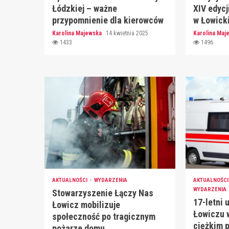
Łódzkiej – ważne
XIV edycj
przypomnienie dla kierowców
w Łowick
Karolina Majewska
14 kwietnia 2025
Karolina Ma
1433
1496
AKTUALNOŚCI
WYDARZENIA
AKTUALNOŚC
WYDARZENIA
Stowarzyszenie Łączy Nas
17-letni 
Łowicz mobilizuje
Łowiczu 
społeczność po tragicznym
ciężkim 
pożarze domu