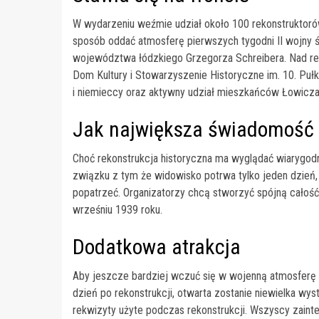
W wydarzeniu weźmie udział około 100 rekonstruktorów
sposób oddać atmosferę pierwszych tygodni II wojny ś
województwa łódzkiego Grzegorza Schreibera. Nad rea
Dom Kultury i Stowarzyszenie Historyczne im. 10. Puł
i niemieccy oraz aktywny udział mieszkańców Łowicza
Jak największa świadomość
Choć rekonstrukcja historyczna ma wyglądać wiarygodnie
związku z tym że widowisko potrwa tylko jeden dzień,
popatrzeć. Organizatorzy chcą stworzyć spójną całoś
wrześniu 1939 roku.
Dodatkowa atrakcja
Aby jeszcze bardziej wczuć się w wojenną atmosferę i 
dzień po rekonstrukcji, otwarta zostanie niewielka 
rekwizyty użyte podczas rekonstrukcji. Wszyscy zaint