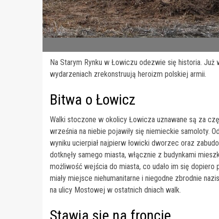
Na Starym Rynku w Łowiczu odezwie się historia. Już
wydarzeniach zrekonstruują heroizm polskiej armii.
Bitwa o Łowicz
Walki stoczone w okolicy Łowicza uznawane są za czę
września na niebie pojawiły się niemieckie samoloty. O
wyniku ucierpiał najpierw łowicki dworzec oraz zabudow
dotknęły samego miasta, włącznie z budynkami mieszk
możliwość wejścia do miasta, co udało im się dopiero
miały miejsce niehumanitarne i niegodne zbrodnie nazist
na ulicy Mostowej w ostatnich dniach walk.
Stawia się na froncie