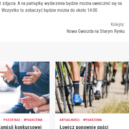
ż zdjęcia. A na pamiątkę wydarzenia będzie można uwiecznić się na
zy. Wszystko to zobaczyć będzie można do około 14:00.
Kolejny:
Nowa Gwiozda na Starym Rynku
I
POZOSTAŁE
WYDARZENIA
AKTUALNOŚCI
WYDARZENIA
Komisji konkursowej
Łowicz ponownie gości