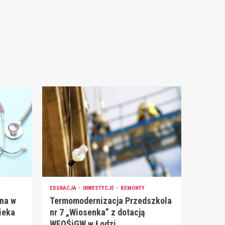
EDUKACJA
INWESTYCJE
REMONTY
na w
Termomodernizacja Przedszkola
ieka
nr 7 „Wiosenka” z dotacją
WFOŚiGW w Łodzi