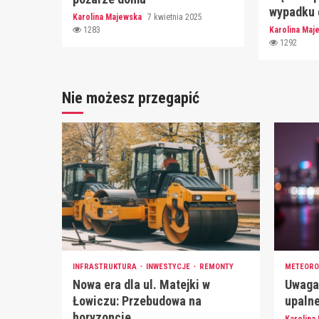
wypadku
Karolina Majewska
7 kwietnia 2025
1283
Karolina Ma
1292
Nie możesz przegapić
INFRASTRUKTURA
INWESTYCJE
REMONTY
METEORO
Nowa era dla ul. Matejki w
Uwaga
Łowiczu: Przebudowa na
upalne
horyzoncie
Karolina