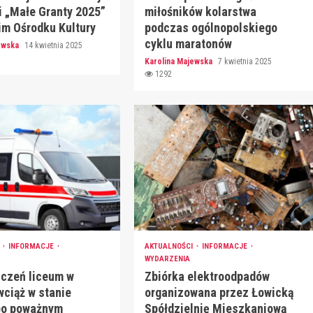
i „Małe Granty 2025”
miłośników kolarstwa
im Ośrodku Kultury
podczas ogólnopolskiego
cyklu maratonów
jewska
14 kwietnia 2025
Karolina Majewska
7 kwietnia 2025
1292
I
INFORMACJE
AKTUALNOŚCI
INFORMACJE
WYDARZENIA
uczeń liceum w
Zbiórka elektroodpadów
wciąż w stanie
organizowana przez Łowicką
po poważnym
Spółdzielnię Mieszkaniową