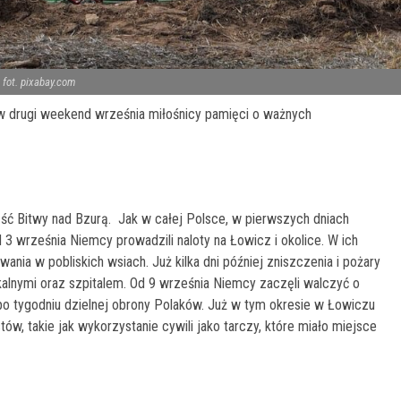
fot. pixabay.com
 w drugi weekend września miłośnicy pamięci o ważnych
ść Bitwy nad Bzurą. Jak w całej Polsce, w pierwszych dniach
d 3 września Niemcy prowadzili naloty na Łowicz i okolice. W ich
ania w pobliskich wsiach. Już kilka dni później zniszczenia i pożary
alnymi oraz szpitalem. Od 9 września Niemcy zaczęli walczyć o
 po tygodniu dzielnej obrony Polaków. Już w tym okresie w Łowiczu
ów, takie jak wykorzystanie cywili jako tarczy, które miało miejsce