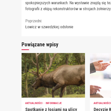
spokojniejszych warunkach. Na wystawie znajdą się te
fotografii z ekipą rekonstruktorów w strojach żołnier
Continue
Poprzedni:
Łowicz w szwedzkiej odsłonie
Reading
Powiązane wpisy
AKTUALNOŚCI
INFORMACJE
AKTUALNOŚC
Spotkanie z łosiami na ulicy
Decyzje 