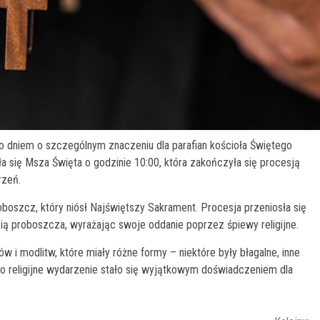
ło dniem o szczególnym znaczeniu dla parafian kościoła Świętego
a się Msza Święta o godzinie 10:00, która zakończyła się procesją
rzeń.
proboszcz, który niósł Najświętszy Sakrament. Procesja przeniosła się
acią proboszcza, wyrażając swoje oddanie poprzez śpiewy religijne.
 i modlitw, które miały różne formy – niektóre były błagalne, inne
 to religijne wydarzenie stało się wyjątkowym doświadczeniem dla