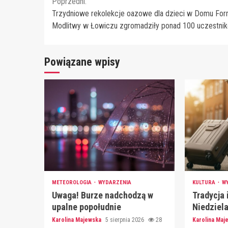
Continue
Poprzedni:
Trzydniowe rekolekcje oazowe dla dzieci w Domu Form
Reading
Modlitwy w Łowiczu zgromadziły ponad 100 uczestni
Powiązane wpisy
METEOROLOGIA
WYDARZENIA
KULTURA
W
Uwaga! Burze nadchodzą w
Tradycja 
upalne popołudnie
Niedziel
Karolina Majewska
5 sierpnia 2026
28
Karolina Ma