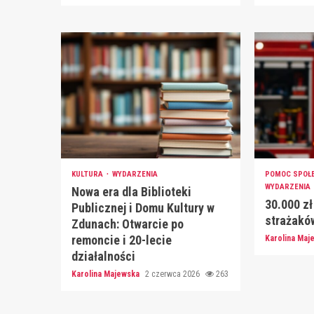
KULTURA
WYDARZENIA
POMOC SPOŁ
WYDARZENIA
Nowa era dla Biblioteki
30.000 zł
Publicznej i Domu Kultury w
strażakó
Zdunach: Otwarcie po
remoncie i 20-lecie
Karolina Ma
działalności
Karolina Majewska
2 czerwca 2026
263