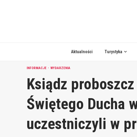
Skip
to
content
Aktualności
Turystyka
INFORMACJE
WYDARZENIA
Ksiądz proboszcz i
Świętego Ducha 
uczestniczyli w p