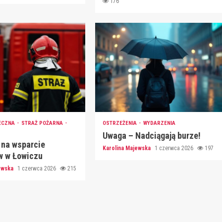
176
ECZNA
STRAŻ POŻARNA
OSTRZEŻENIA
WYDARZENIA
Uwaga – Nadciągają burze!
 na wsparcie
Karolina Majewska
1 czerwca 2026
197
w w Łowiczu
jewska
1 czerwca 2026
215