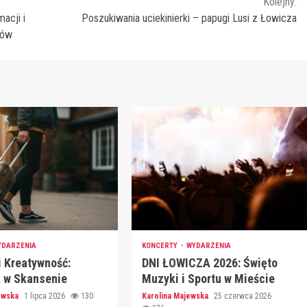
Kolejny:
acji i
Poszukiwania uciekinierki – papugi Lusi z Łowicza
ków
YDARZENIA
KONCERTY
WYDARZENIA
i Kreatywność:
DNI ŁOWICZA 2026: Święto
a w Skansenie
Muzyki i Sportu w Mieście
jewska
1 lipca 2026
130
Karolina Majewska
25 czerwca 2026