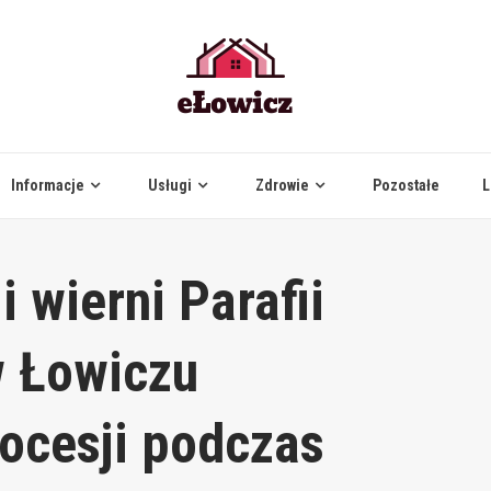
Informacje
Usługi
Zdrowie
Pozostałe
L
 wierni Parafii
w Łowiczu
rocesji podczas