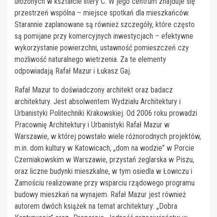
ułożonych w kształcie litery C. W jego centrum znajduje się
przestrzeń wspólna – miejsce spotkań dla mieszkańców.
Starannie zaplanowane są również szczegóły, które często
są pomijane przy komercyjnych inwestycjach – efektywne
wykorzystanie powierzchni, ustawność pomieszczeń czy
możliwość naturalnego wietrzenia. Za te elementy
odpowiadają Rafał Mazur i Łukasz Gaj.
Rafał Mazur to doświadczony architekt oraz badacz
architektury. Jest absolwentem Wydziału Architektury i
Urbanistyki Politechniki Krakowskiej. Od 2006 roku prowadzi
Pracownię Architektury i Urbanistyki Rafał Mazur w
Warszawie, w której powstało wiele różnorodnych projektów,
m.in. dom kultury w Katowicach, „dom na wodzie” w Porcie
Czerniakowskim w Warszawie, przystań żeglarska w Piszu,
oraz liczne budynki mieszkalne, w tym osiedla w Łowiczu i
Zamościu realizowane przy wsparciu rządowego programu
budowy mieszkań na wynajem. Rafał Mazur jest również
autorem dwóch książek na temat architektury: „Dobra