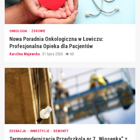
ONKOLOGIA
ZDROWIE
Nowa Poradnia Onkologiczna w Łowiczu:
Profesjonalna Opieka dla Pacjentów
Karolina Majewska
31 lipca 2026
60
EDUKACJA
INWESTYCJE
REMONTY
Termomodernizacja Przedszkola nr 7 „Wiosenka” z