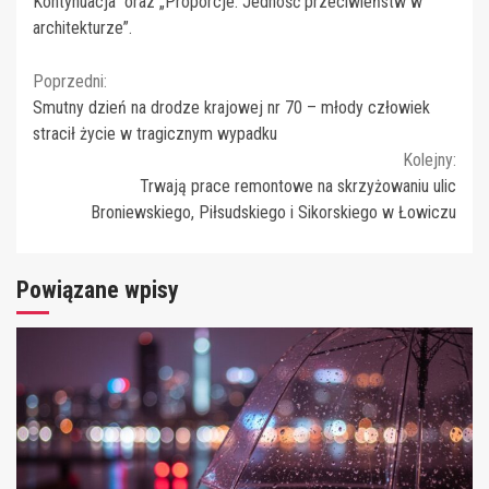
Kontynuacja” oraz „Proporcje. Jedność przeciwieństw w
architekturze”.
Continue
Poprzedni:
Smutny dzień na drodze krajowej nr 70 – młody człowiek
Reading
stracił życie w tragicznym wypadku
Kolejny:
Trwają prace remontowe na skrzyżowaniu ulic
Broniewskiego, Piłsudskiego i Sikorskiego w Łowiczu
Powiązane wpisy