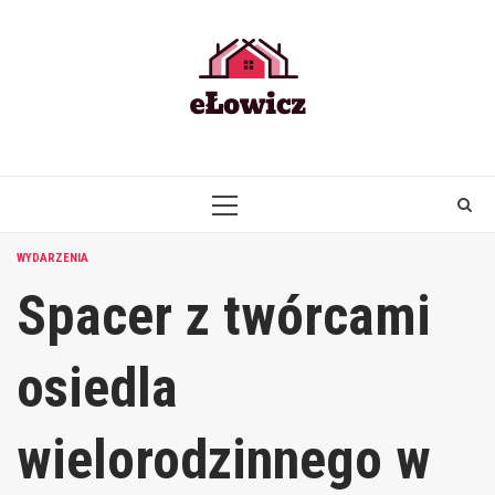
Skip
to
content
PRIMARY
MENU
WYDARZENIA
Spacer z twórcami
osiedla
wielorodzinnego w