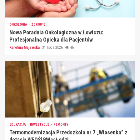
ONKOLOGIA
ZDROWIE
Nowa Poradnia Onkologiczna w Łowiczu:
Profesjonalna Opieka dla Pacjentów
Karolina Majewska
31 lipca 2026
46
EDUKACJA
INWESTYCJE
REMONTY
Termomodernizacja Przedszkola nr 7 „Wiosenka” z
dotacją WFOŚiGW w Łodzi