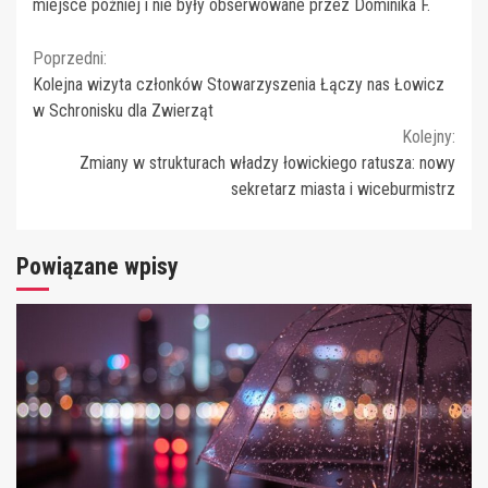
miejsce później i nie były obserwowane przez Dominika F.
Continue
Poprzedni:
Kolejna wizyta członków Stowarzyszenia Łączy nas Łowicz
Reading
w Schronisku dla Zwierząt
Kolejny:
Zmiany w strukturach władzy łowickiego ratusza: nowy
sekretarz miasta i wiceburmistrz
Powiązane wpisy