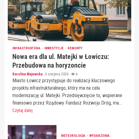
INFRASTRUKTURA
INWESTYCJE
REMONTY
Nowa era dla ul. Matejki w Łowiczu:
Przebudowa na horyzoncie
Karolina Majewska
6 sierpnia 2026
6
Miasto Łowicz przystępuje do realizacji kluczowego
projektu infrastrukturalnego, który ma na celu
modernizację ul. Matejki. Przedsięwzięcie to, wspierane
finansowo przez Rządowy Fundusz Rozwoju Dróg, ma...
Czytaj dalej
METEOROLOGIA
WYDARZENIA