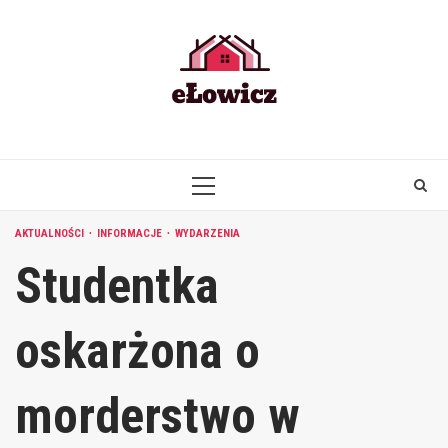
Skip
to
content
PRIMARY
MENU
AKTUALNOŚCI
INFORMACJE
WYDARZENIA
Studentka
oskarżona o
morderstwo w