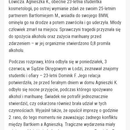
Łowicza. Agnieszka K., obecnie 23-letnia studentka
kosmetologii, po ostrej wymianie zdań ze swoim 25-letnim
partnerem Bartłomiejem M., wsiadła do swojego BMW,
ominęła go na drodze a potem zawróciła i go uderzyła. Młody
człowiek zmarł na miejscu. Sprawczyni tragedii przyznała się
do spożycia alkoholu oraz zażycia marihuany przed
zdarzeniem – w jej organizmie stwierdzono 0,8 promila
alkoholu.
Podczas rozprawy, która odbyła się w poniedziałek, 3
czerwca, w Sądzie Okręgowym w Łodzi, zeznawał znajomy
studentki i ofiary – 23-letni Dominik F. Jego relacja
potwierdziła, że przed feralnym dniem w domu Agnieszki K.
odbyło się nocne przyjęcie, podczas którego spożywano
alkohol i marihuanę. Świadek nie potrafił jednoznacznie
stwierdzić, czy oskarżona również brała udział w tych
czynnościach. Wyjaśnił także, że opuścił imprezę o godzinie
2. rano, do tego momentu nie zauważając żadnego konfliktu
między Bartkiem a Agnieszką. Tragiczne wydarzenia miały