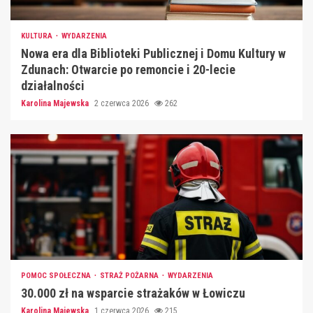
KULTURA
WYDARZENIA
Nowa era dla Biblioteki Publicznej i Domu Kultury w
Zdunach: Otwarcie po remoncie i 20-lecie
działalności
Karolina Majewska
2 czerwca 2026
262
POMOC SPOŁECZNA
STRAŻ POŻARNA
WYDARZENIA
30.000 zł na wsparcie strażaków w Łowiczu
Karolina Majewska
1 czerwca 2026
215