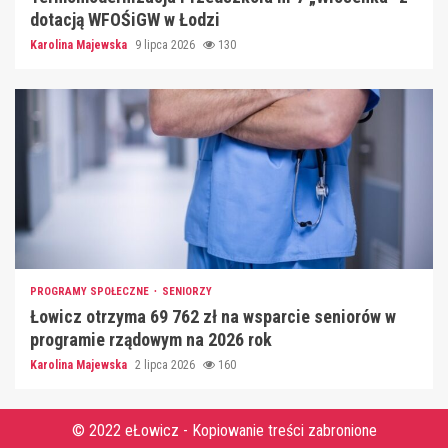
dotacją WFOŚiGW w Łodzi
Karolina Majewska
9 lipca 2026
130
PROGRAMY SPOŁECZNE
SENIORZY
Łowicz otrzyma 69 762 zł na wsparcie seniorów w
programie rządowym na 2026 rok
Karolina Majewska
2 lipca 2026
160
© 2022 eŁowicz - Kopiowanie treści zabronione