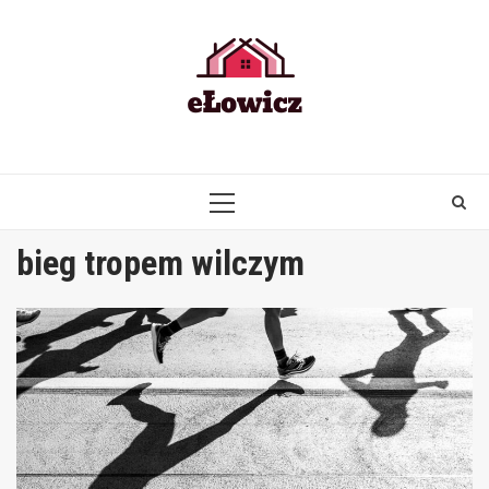
Skip
to
content
PRIMARY
MENU
bieg tropem wilczym