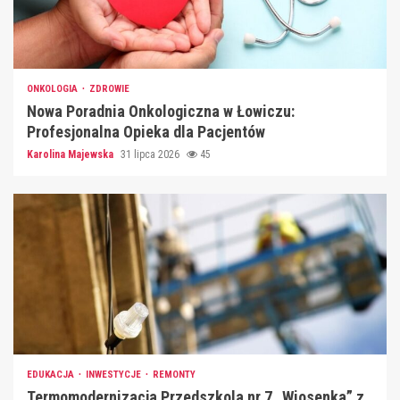
ONKOLOGIA
ZDROWIE
Nowa Poradnia Onkologiczna w Łowiczu:
Profesjonalna Opieka dla Pacjentów
Karolina Majewska
31 lipca 2026
45
EDUKACJA
INWESTYCJE
REMONTY
Termomodernizacja Przedszkola nr 7 „Wiosenka” z