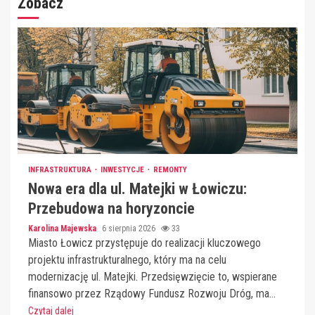
Zobacz
INFRASTRUKTURA
INWESTYCJE
REMONTY
Nowa era dla ul. Matejki w Łowiczu:
Przebudowa na horyzoncie
Karolina Majewska
6 sierpnia 2026
33
Miasto Łowicz przystępuje do realizacji kluczowego
projektu infrastrukturalnego, który ma na celu
modernizację ul. Matejki. Przedsięwzięcie to, wspierane
finansowo przez Rządowy Fundusz Rozwoju Dróg, ma...
Czytaj dalej