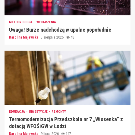
METEOROLOGIA
WYDARZENIA
Uwaga! Burze nadchodzą w upalne popołudnie
Karolina Majewska
5 sierpnia 2026
48
EDUKACJA
INWESTYCJE
REMONTY
Termomodernizacja Przedszkola nr 7 „Wiosenka” z
dotacją WFOŚiGW w Łodzi
Karolina Majewska
9 lipca 2026
147