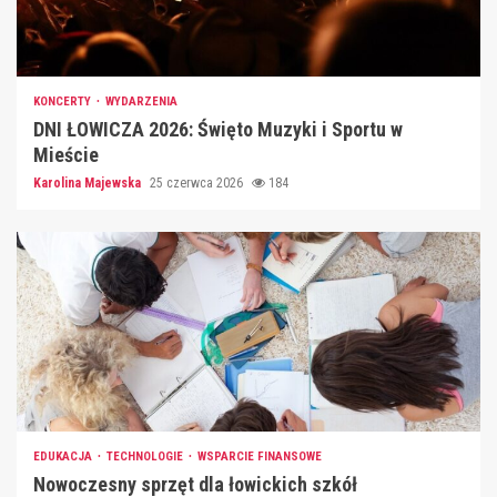
KONCERTY
WYDARZENIA
DNI ŁOWICZA 2026: Święto Muzyki i Sportu w
Mieście
Karolina Majewska
25 czerwca 2026
184
EDUKACJA
TECHNOLOGIE
WSPARCIE FINANSOWE
Nowoczesny sprzęt dla łowickich szkół