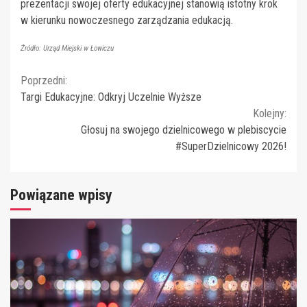
prezentacji swojej oferty edukacyjnej stanowią istotny krok
w kierunku nowoczesnego zarządzania edukacją.
Źródło: Urząd Miejski w Łowiczu
Continue
Poprzedni:
Targi Edukacyjne: Odkryj Uczelnie Wyższe
Reading
Kolejny:
Głosuj na swojego dzielnicowego w plebiscycie
#SuperDzielnicowy 2026!
Powiązane wpisy