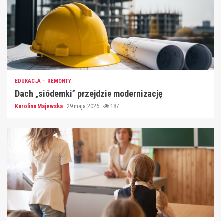
EDUKACJA
REMONTY
Dach „siódemki” przejdzie modernizację
Karolina Majewska
29 maja 2026
187