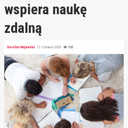
wspiera naukę
zdalną
Karolina Majewska
12 czerwca 2026
168