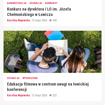
ADMINISTRACJA
EDUKACJA
KONKURSY
Konkurs na dyrektora I LO im. Józefa
Chełmońskiego w Łowiczu
Karolina Majewska
13 maja 2026
300
EDUKACJA
WYDARZENIA
Edukacja filmowa w centrum uwagi na łowickiej
konferencji
Karolina Majewska
12 maja 2026
222