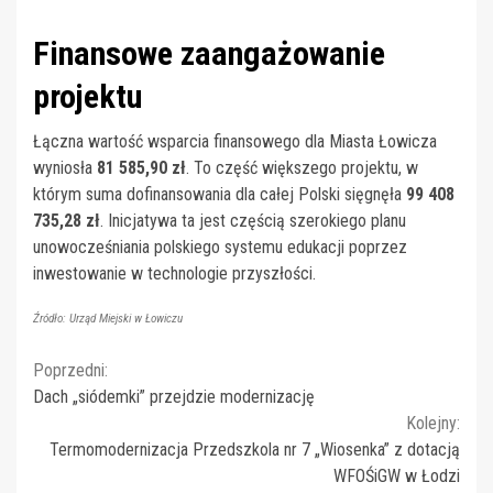
Finansowe zaangażowanie
projektu
Łączna wartość wsparcia finansowego dla Miasta Łowicza
wyniosła
81 585,90 zł
. To część większego projektu, w
którym suma dofinansowania dla całej Polski sięgnęła
99 408
735,28 zł
. Inicjatywa ta jest częścią szerokiego planu
unowocześniania polskiego systemu edukacji poprzez
inwestowanie w technologie przyszłości.
Źródło: Urząd Miejski w Łowiczu
Continue
Poprzedni:
Dach „siódemki” przejdzie modernizację
Reading
Kolejny:
Termomodernizacja Przedszkola nr 7 „Wiosenka” z dotacją
WFOŚiGW w Łodzi