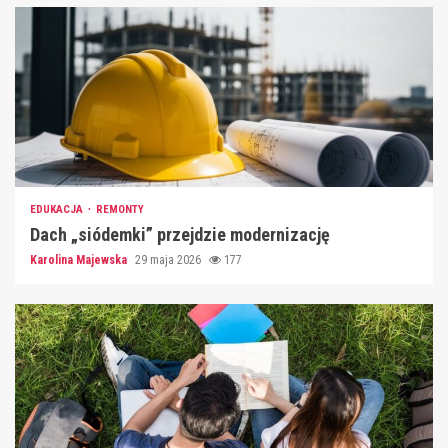
EDUKACJA
REMONTY
Dach „siódemki” przejdzie modernizację
Karolina Majewska
29 maja 2026
177