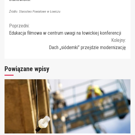
Źródło: Starostwo Powiatowe w Łowiczu
Continue
Poprzedni:
Edukacja filmowa w centrum uwagi na łowickiej konferencji
Reading
Kolejny:
Dach „siódemki” przejdzie modernizację
Powiązane wpisy