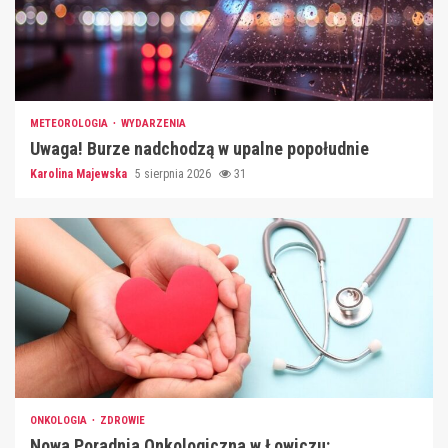
METEOROLOGIA
WYDARZENIA
Uwaga! Burze nadchodzą w upalne popołudnie
Karolina Majewska
5 sierpnia 2026
31
ONKOLOGIA
ZDROWIE
Nowa Poradnia Onkologiczna w Łowiczu: