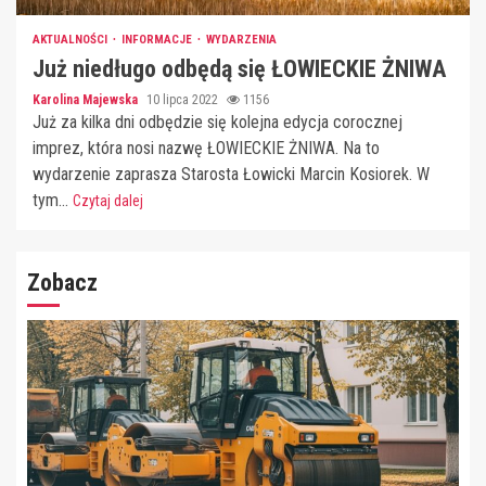
AKTUALNOŚCI
INFORMACJE
WYDARZENIA
Już niedługo odbędą się ŁOWIECKIE ŻNIWA
Karolina Majewska
10 lipca 2022
1156
Już za kilka dni odbędzie się kolejna edycja corocznej
imprez, która nosi nazwę ŁOWIECKIE ŻNIWA. Na to
wydarzenie zaprasza Starosta Łowicki Marcin Kosiorek. W
tym...
Czytaj dalej
Zobacz