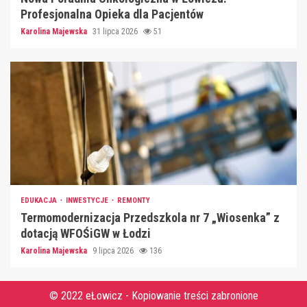
Profesjonalna Opieka dla Pacjentów
Karolina Majewska
31 lipca 2026
51
EDUKACJA
INWESTYCJE
REMONTY
Termomodernizacja Przedszkola nr 7 „Wiosenka” z
dotacją WFOŚiGW w Łodzi
Karolina Majewska
9 lipca 2026
136
© 2022 eŁowicz - Kopiowanie treści zabronione