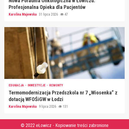
Nowa Poradnia Onkologiczna w Łowiczu:
Profesjonalna Opieka dla Pacjentów
Karolina Majewska
31 lipca 2026
47
EDUKACJA
INWESTYCJE
REMONTY
Termomodernizacja Przedszkola nr 7 „Wiosenka” z
dotacją WFOŚiGW w Łodzi
Karolina Majewska
9 lipca 2026
131
© 2022 eŁowicz - Kopiowanie treści zabronione