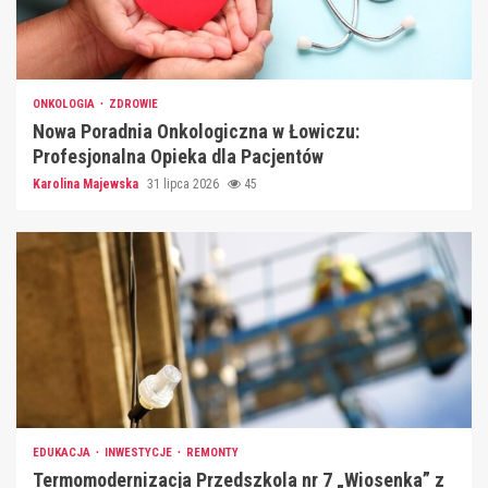
ONKOLOGIA
ZDROWIE
Nowa Poradnia Onkologiczna w Łowiczu:
Profesjonalna Opieka dla Pacjentów
Karolina Majewska
31 lipca 2026
45
EDUKACJA
INWESTYCJE
REMONTY
Termomodernizacja Przedszkola nr 7 „Wiosenka” z