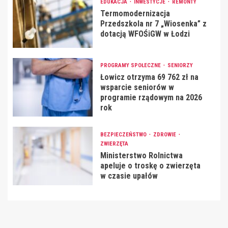
EDUKACJA
INWESTYCJE
REMONTY
Termomodernizacja
Przedszkola nr 7 „Wiosenka” z
dotacją WFOŚiGW w Łodzi
PROGRAMY SPOŁECZNE
SENIORZY
Łowicz otrzyma 69 762 zł na
wsparcie seniorów w
programie rządowym na 2026
rok
BEZPIECZEŃSTWO
ZDROWIE
ZWIERZĘTA
Ministerstwo Rolnictwa
apeluje o troskę o zwierzęta
w czasie upałów