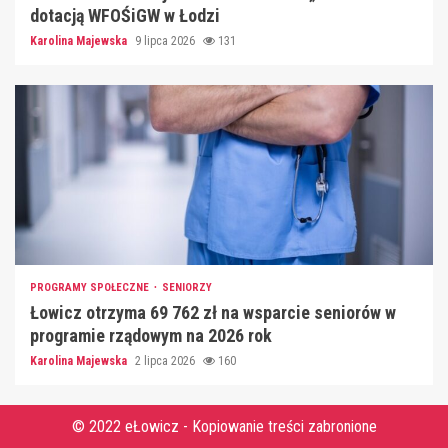
dotacją WFOŚiGW w Łodzi
Karolina Majewska
9 lipca 2026
131
PROGRAMY SPOŁECZNE
SENIORZY
Łowicz otrzyma 69 762 zł na wsparcie seniorów w
programie rządowym na 2026 rok
Karolina Majewska
2 lipca 2026
160
© 2022 eŁowicz - Kopiowanie treści zabronione