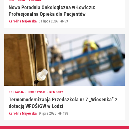
ONKOLOGIA
ZDROWIE
Nowa Poradnia Onkologiczna w Łowiczu:
Profesjonalna Opieka dla Pacjentów
Karolina Majewska
31 lipca 2026
53
EDUKACJA
INWESTYCJE
REMONTY
Termomodernizacja Przedszkola nr 7 „Wiosenka” z
dotacją WFOŚiGW w Łodzi
Karolina Majewska
9 lipca 2026
138