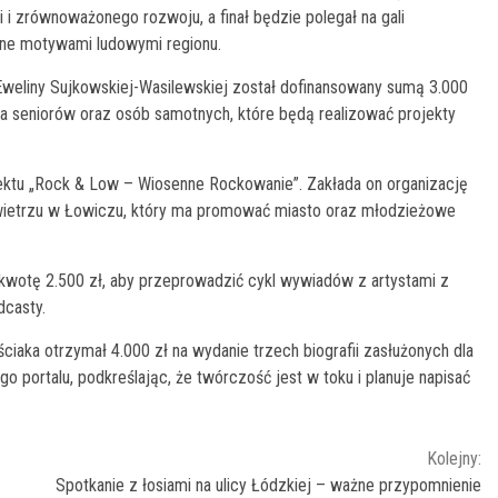
 i zrównoważonego rozwoju, a finał będzie polegał na gali
wane motywami ludowymi regionu.
Eweliny Sujkowskiej-Wasilewskiej został dofinansowany sumą 3.000
la seniorów oraz osób samotnych, które będą realizować projekty
jektu „Rock & Low – Wiosenne Rockowanie”. Zakłada on organizację
ietrzu w Łowiczu, który ma promować miasto oraz młodzieżowe
wotę 2.500 zł, aby przeprowadzić cykl wywiadów z artystami z
dcasty.
ciaka otrzymał 4.000 zł na wydanie trzech biografii zasłużonych dla
o portalu, podkreślając, że twórczość jest w toku i planuje napisać
Kolejny:
Spotkanie z łosiami na ulicy Łódzkiej – ważne przypomnienie