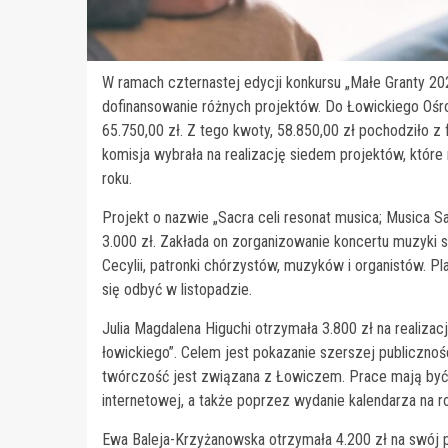
W ramach czternastej edycji konkursu „Małe Granty 2
dofinansowanie różnych projektów. Do Łowickiego Ośr
65.750,00 zł. Z tego kwoty, 58.850,00 zł pochodziło z
komisja wybrała na realizację siedem projektów, kt
roku.
Projekt o nazwie „Sacra celi resonat musica; Musica 
3.000 zł. Zakłada on zorganizowanie koncertu muzyki 
Cecylii, patronki chórzystów, muzyków i organistów. 
się odbyć w listopadzie.
Julia Magdalena Higuchi otrzymała 3.800 zł na realizac
łowickiego”. Celem jest pokazanie szerszej publiczno
twórczość jest związana z Łowiczem. Prace mają być po
internetowej, a także poprzez wydanie kalendarza na r
Ewa Baleja-Krzyżanowska otrzymała 4.200 zł na swój pr