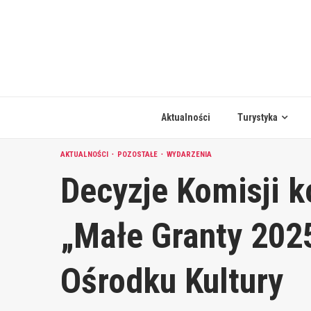
Skip
to
content
Aktualności
Turystyka
AKTUALNOŚCI
POZOSTAŁE
WYDARZENIA
Decyzje Komisji k
„Małe Granty 202
Ośrodku Kultury