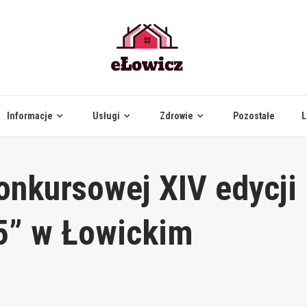
Informacje
Usługi
Zdrowie
Pozostałe
L
onkursowej XIV edycji
5” w Łowickim