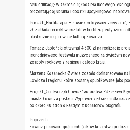
celu edukację w zakresie rękodzieła ludowego, ekologii
prezentującej ubrania i dodatki upcyklingowe inspiro
Projekt „Hortiterapia – Łowicz odkrywany zmysłami”, 
zł. Zakłada on cykl warsztatów hortiterapeutycznych d
plastyczne inspirowane kulturą Łowicza.
Tomasz Jabłoński otrzymał 4.500 zł na realizację pro
jednodniowego festiwalu muzycznego na świeżym pow
zespoły rockowe z regionu i całego kraju.
Marzena Kozanecka-Zwierz została dofinansowana na k
Łowicza i regionu, które zostaną opublikowane jako po
Projekt „Oni tworzyli Łowicz” autorstwa Zdzisława Kryś
miasta Łowicza postaci. Wypowiedział się on dla naszeg
po około 40 stron o każdym z bohaterów biografii.
Continue
Poprzedni:
Łowicz ponownie gości miłośników kolarstwa podczas