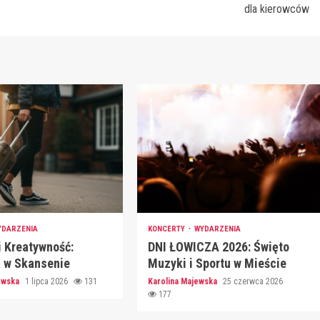
dla kierowców
YDARZENIA
KONCERTY
WYDARZENIA
i Kreatywność:
DNI ŁOWICZA 2026: Święto
a w Skansenie
Muzyki i Sportu w Mieście
jewska
1 lipca 2026
131
Karolina Majewska
25 czerwca 2026
177