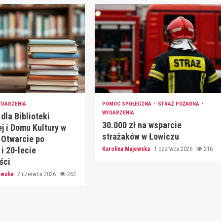
YDARZENIA
POMOC SPOŁECZNA
STRAŻ POŻARNA
WYDARZENIA
dla Biblioteki
30.000 zł na wsparcie
j i Domu Kultury w
strażaków w Łowiczu
 Otwarcie po
i 20-lecie
Karolina Majewska
1 czerwca 2026
216
ści
jewska
2 czerwca 2026
263