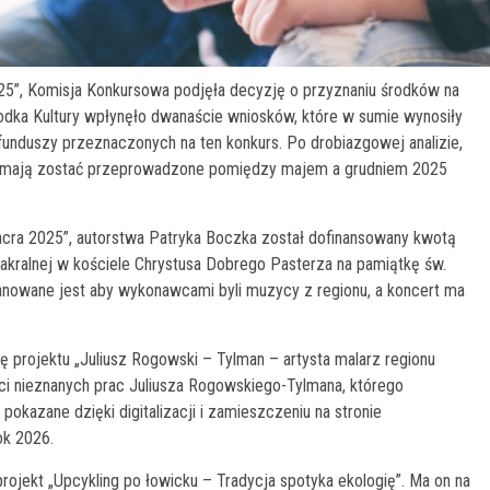
025”, Komisja Konkursowa podjęła decyzję o przyznaniu środków na
odka Kultury wpłynęło dwanaście wniosków, które w sumie wynosiły
 funduszy przeznaczonych na ten konkurs. Po drobiazgowej analizie,
óre mają zostać przeprowadzone pomiędzy majem a grudniem 2025
Sacra 2025”, autorstwa Patryka Boczka został dofinansowany kwotą
sakralnej w kościele Chrystusa Dobrego Pasterza na pamiątkę św.
Planowane jest aby wykonawcami byli muzycy z regionu, a koncert ma
ję projektu „Juliusz Rogowski – Tylman – artysta malarz regionu
ści nieznanych prac Juliusza Rogowskiego-Tylmana, którego
kazane dzięki digitalizacji i zamieszczeniu na stronie
ok 2026.
ojekt „Upcykling po łowicku – Tradycja spotyka ekologię”. Ma on na