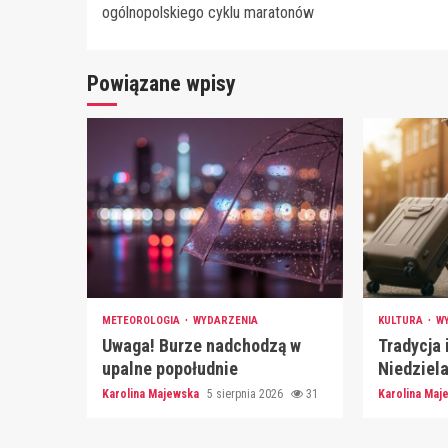
Reading
ogólnopolskiego cyklu maratonów
Powiązane wpisy
METEOROLOGIA
WYDARZENIA
KULTURA
W
Uwaga! Burze nadchodzą w
Tradycja 
upalne popołudnie
Niedziel
Karolina Majewska
5 sierpnia 2026
31
Karolina Ma