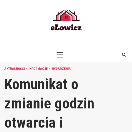
Skip
to
content
PRIMARY
MENU
AKTUALNOŚCI
INFORMACJE
WYDARZENIA
Komunikat o
zmianie godzin
otwarcia i