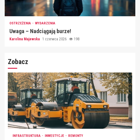
OSTRZEŻENIA
WYDARZENIA
Uwaga – Nadciągają burze!
Karolina Majewska
1 czerwca 2026
198
Zobacz
INFRASTRUKTURA
INWESTYCJE
REMONTY