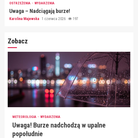
OSTRZEŻENIA
WYDARZENIA
Uwaga – Nadciągają burze!
Karolina Majewska
1 czerwca 2026
197
Zobacz
METEOROLOGIA
WYDARZENIA
Uwaga! Burze nadchodzą w upalne
popołudnie