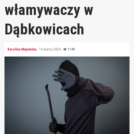
włamywaczy w
Dąbkowicach
Karolina Majewska
14 marca 2024
1149