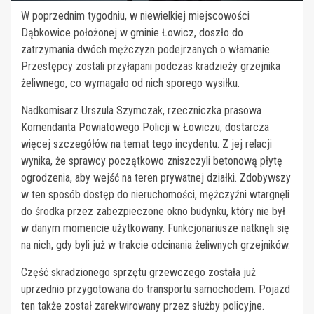
W poprzednim tygodniu, w niewielkiej miejscowości
Dąbkowice położonej w gminie Łowicz, doszło do
zatrzymania dwóch mężczyzn podejrzanych o włamanie.
Przestępcy zostali przyłapani podczas kradzieży grzejnika
żeliwnego, co wymagało od nich sporego wysiłku.
Nadkomisarz Urszula Szymczak, rzeczniczka prasowa
Komendanta Powiatowego Policji w Łowiczu, dostarcza
więcej szczegółów na temat tego incydentu. Z jej relacji
wynika, że sprawcy początkowo zniszczyli betonową płytę
ogrodzenia, aby wejść na teren prywatnej działki. Zdobywszy
w ten sposób dostęp do nieruchomości, mężczyźni wtargnęli
do środka przez zabezpieczone okno budynku, który nie był
w danym momencie użytkowany. Funkcjonariusze natknęli się
na nich, gdy byli już w trakcie odcinania żeliwnych grzejników.
Część skradzionego sprzętu grzewczego została już
uprzednio przygotowana do transportu samochodem. Pojazd
ten także został zarekwirowany przez służby policyjne.