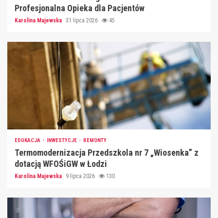
Profesjonalna Opieka dla Pacjentów
Karolina Majewska
31 lipca 2026
45
EDUKACJA
INWESTYCJE
REMONTY
Termomodernizacja Przedszkola nr 7 „Wiosenka” z
dotacją WFOŚiGW w Łodzi
Karolina Majewska
9 lipca 2026
130