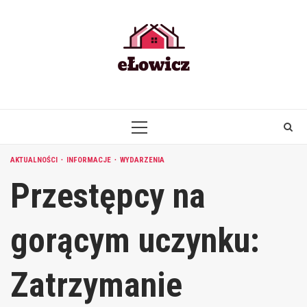
Skip
to
content
PRIMARY
MENU
AKTUALNOŚCI
INFORMACJE
WYDARZENIA
Przestępcy na
gorącym uczynku:
Zatrzymanie