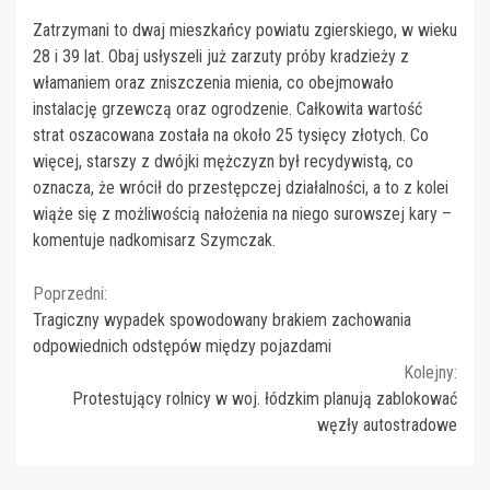
Zatrzymani to dwaj mieszkańcy powiatu zgierskiego, w wieku
28 i 39 lat. Obaj usłyszeli już zarzuty próby kradzieży z
włamaniem oraz zniszczenia mienia, co obejmowało
instalację grzewczą oraz ogrodzenie. Całkowita wartość
strat oszacowana została na około 25 tysięcy złotych. Co
więcej, starszy z dwójki mężczyzn był recydywistą, co
oznacza, że wrócił do przestępczej działalności, a to z kolei
wiąże się z możliwością nałożenia na niego surowszej kary –
komentuje nadkomisarz Szymczak.
Continue
Poprzedni:
Tragiczny wypadek spowodowany brakiem zachowania
Reading
odpowiednich odstępów między pojazdami
Kolejny:
Protestujący rolnicy w woj. łódzkim planują zablokować
węzły autostradowe