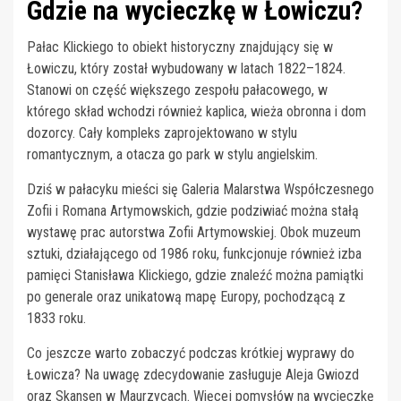
Gdzie na wycieczkę w Łowiczu?
Pałac Klickiego to obiekt historyczny znajdujący się w
Łowiczu, który został wybudowany w latach 1822–1824.
Stanowi on część większego zespołu pałacowego, w
którego skład wchodzi również kaplica, wieża obronna i dom
dozorcy. Cały kompleks zaprojektowano w stylu
romantycznym, a otacza go park w stylu angielskim.
Dziś w pałacyku mieści się Galeria Malarstwa Współczesnego
Zofii i Romana Artymowskich, gdzie podziwiać można stałą
wystawę prac autorstwa Zofii Artymowskiej. Obok muzeum
sztuki, działającego od 1986 roku, funkcjonuje również izba
pamięci Stanisława Klickiego, gdzie znaleźć można pamiątki
po generale oraz unikatową mapę Europy, pochodzącą z
1833 roku.
Co jeszcze warto zobaczyć podczas krótkiej wyprawy do
Łowicza? Na uwagę zdecydowanie zasługuje Aleja Gwiozd
oraz Skansen w Maurzycach. Więcej pomysłów na wycieczkę