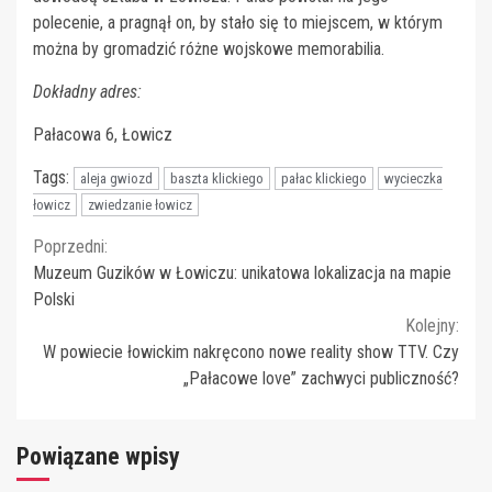
polecenie, a pragnął on, by stało się to miejscem, w którym
można by gromadzić różne wojskowe memorabilia.
Dokładny adres:
Pałacowa 6, Łowicz
Tags:
aleja gwiozd
baszta klickiego
pałac klickiego
wycieczka
łowicz
zwiedzanie łowicz
Continue
Poprzedni:
Muzeum Guzików w Łowiczu: unikatowa lokalizacja na mapie
Reading
Polski
Kolejny:
W powiecie łowickim nakręcono nowe reality show TTV. Czy
„Pałacowe love” zachwyci publiczność?
Powiązane wpisy