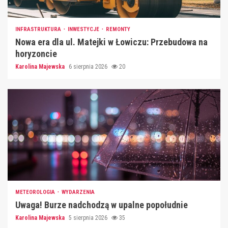
INFRASTRUKTURA
INWESTYCJE
REMONTY
Nowa era dla ul. Matejki w Łowiczu: Przebudowa na
horyzoncie
Karolina Majewska
6 sierpnia 2026
20
METEOROLOGIA
WYDARZENIA
Uwaga! Burze nadchodzą w upalne popołudnie
Karolina Majewska
5 sierpnia 2026
35