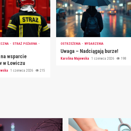
ECZNA
STRAŻ POŻARNA
OSTRZEŻENIA
WYDARZENIA
Uwaga – Nadciągają burze!
 na wsparcie
Karolina Majewska
1 czerwca 2026
198
w w Łowiczu
jewska
1 czerwca 2026
215