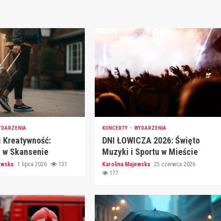
YDARZENIA
KONCERTY
WYDARZENIA
i Kreatywność:
DNI ŁOWICZA 2026: Święto
a w Skansenie
Muzyki i Sportu w Mieście
jewska
1 lipca 2026
131
Karolina Majewska
25 czerwca 2026
177