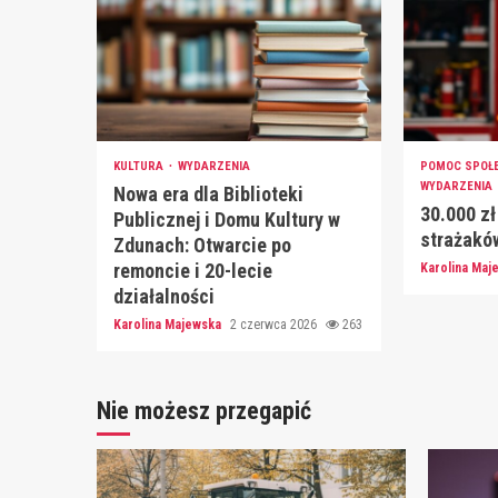
KULTURA
WYDARZENIA
POMOC SPOŁ
WYDARZENIA
Nowa era dla Biblioteki
30.000 zł
Publicznej i Domu Kultury w
strażakó
Zdunach: Otwarcie po
remoncie i 20-lecie
Karolina Ma
działalności
Karolina Majewska
2 czerwca 2026
263
Nie możesz przegapić