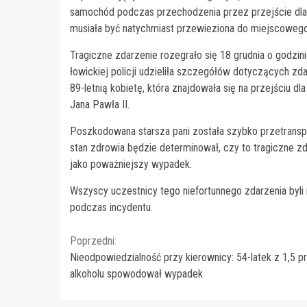
samochód podczas przechodzenia przez przejście dla pi
musiała być natychmiast przewieziona do miejscowego 
Tragiczne zdarzenie rozegrało się 18 grudnia o godzi
łowickiej policji udzieliła szczegółów dotyczących zd
89-letnią kobietę, która znajdowała się na przejściu dl
Jana Pawła II.
Poszkodowana starsza pani została szybko przetranspo
stan zdrowia będzie determinował, czy to tragiczne zda
jako poważniejszy wypadek.
Wszyscy uczestnicy tego niefortunnego zdarzenia byli
podczas incydentu.
Continue
Poprzedni:
Nieodpowiedzialność przy kierownicy: 54-latek z 1,5 p
Reading
alkoholu spowodował wypadek