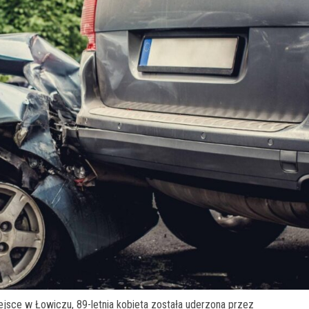
jsce w Łowiczu, 89-letnia kobieta została uderzona przez