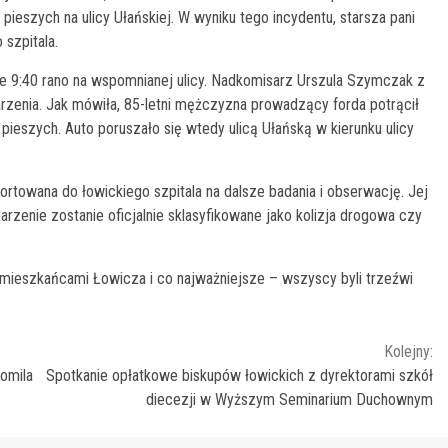
eszych na ulicy Ułańskiej. W wyniku tego incydentu, starsza pani
szpitala.
nie 9:40 rano na wspomnianej ulicy. Nadkomisarz Urszula Szymczak z
arzenia. Jak mówiła, 85-letni mężczyzna prowadzący forda potrącił
a pieszych. Auto poruszało się wtedy ulicą Ułańską w kierunku ulicy
rtowana do łowickiego szpitala na dalsze badania i obserwację. Jej
rzenie zostanie oficjalnie sklasyfikowane jako kolizja drogowa czy
 mieszkańcami Łowicza i co najważniejsze – wszyscy byli trzeźwi
Kolejny:
romila
Spotkanie opłatkowe biskupów łowickich z dyrektorami szkół
diecezji w Wyższym Seminarium Duchownym