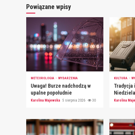
Powiązane wpisy
METEOROLOGIA
WYDARZENIA
KULTURA
W
Uwaga! Burze nadchodzą w
Tradycja 
upalne popołudnie
Niedziel
Karolina Majewska
5 sierpnia 2026
30
Karolina Ma