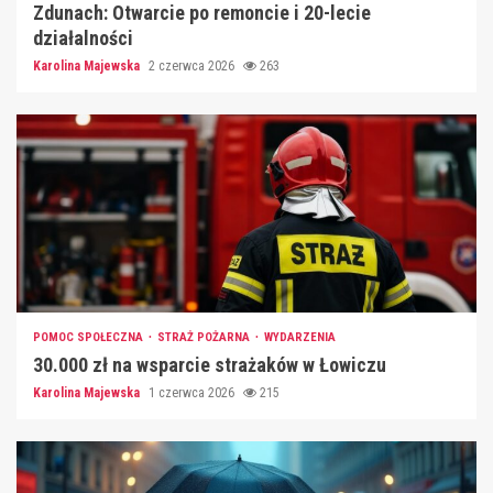
Zdunach: Otwarcie po remoncie i 20-lecie
działalności
Karolina Majewska
2 czerwca 2026
263
POMOC SPOŁECZNA
STRAŻ POŻARNA
WYDARZENIA
30.000 zł na wsparcie strażaków w Łowiczu
Karolina Majewska
1 czerwca 2026
215