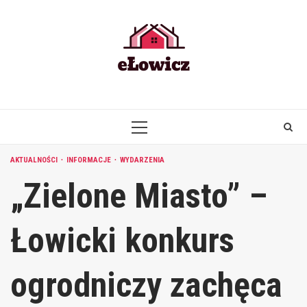
Skip
to
content
PRIMARY
MENU
AKTUALNOŚCI
INFORMACJE
WYDARZENIA
„Zielone Miasto” –
Łowicki konkurs
ogrodniczy zachęca