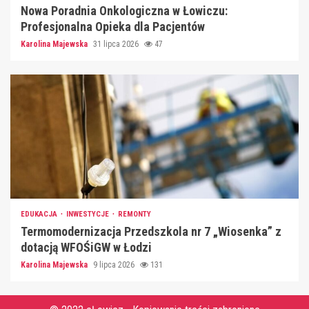
Nowa Poradnia Onkologiczna w Łowiczu:
Profesjonalna Opieka dla Pacjentów
Karolina Majewska
31 lipca 2026
47
EDUKACJA
INWESTYCJE
REMONTY
Termomodernizacja Przedszkola nr 7 „Wiosenka” z
dotacją WFOŚiGW w Łodzi
Karolina Majewska
9 lipca 2026
131