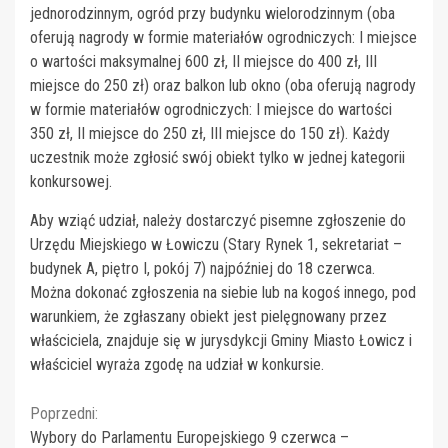
jednorodzinnym, ogród przy budynku wielorodzinnym (oba
oferują nagrody w formie materiałów ogrodniczych: I miejsce
o wartości maksymalnej 600 zł, II miejsce do 400 zł, III
miejsce do 250 zł) oraz balkon lub okno (oba oferują nagrody
w formie materiałów ogrodniczych: I miejsce do wartości
350 zł, II miejsce do 250 zł, III miejsce do 150 zł). Każdy
uczestnik może zgłosić swój obiekt tylko w jednej kategorii
konkursowej.
Aby wziąć udział, należy dostarczyć pisemne zgłoszenie do
Urzędu Miejskiego w Łowiczu (Stary Rynek 1, sekretariat –
budynek A, piętro I, pokój 7) najpóźniej do 18 czerwca.
Można dokonać zgłoszenia na siebie lub na kogoś innego, pod
warunkiem, że zgłaszany obiekt jest pielęgnowany przez
właściciela, znajduje się w jurysdykcji Gminy Miasto Łowicz i
właściciel wyraża zgodę na udział w konkursie.
Continue
Poprzedni:
Wybory do Parlamentu Europejskiego 9 czerwca –