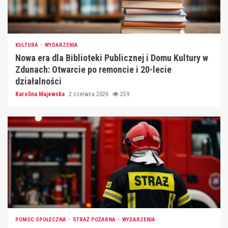
KULTURA
WYDARZENIA
Nowa era dla Biblioteki Publicznej i Domu Kultury w
Zdunach: Otwarcie po remoncie i 20-lecie
działalności
Karolina Majewska
2 czerwca 2026
259
POMOC SPOŁECZNA
STRAŻ POŻARNA
WYDARZENIA