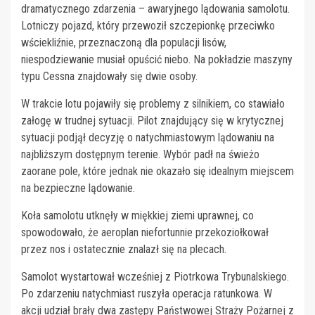
dramatycznego zdarzenia – awaryjnego lądowania samolotu.
Lotniczy pojazd, który przewoził szczepionkę przeciwko
wściekliźnie, przeznaczoną dla populacji lisów,
niespodziewanie musiał opuścić niebo. Na pokładzie maszyny
typu Cessna znajdowały się dwie osoby.
W trakcie lotu pojawiły się problemy z silnikiem, co stawiało
załogę w trudnej sytuacji. Pilot znajdujący się w krytycznej
sytuacji podjął decyzję o natychmiastowym lądowaniu na
najbliższym dostępnym terenie. Wybór padł na świeżo
zaorane pole, które jednak nie okazało się idealnym miejscem
na bezpieczne lądowanie.
Koła samolotu utknęły w miękkiej ziemi uprawnej, co
spowodowało, że aeroplan niefortunnie przekoziołkował
przez nos i ostatecznie znalazł się na plecach.
Samolot wystartował wcześniej z Piotrkowa Trybunalskiego.
Po zdarzeniu natychmiast ruszyła operacja ratunkowa. W
akcji udział brały dwa zastępy Państwowej Straży Pożarnej z