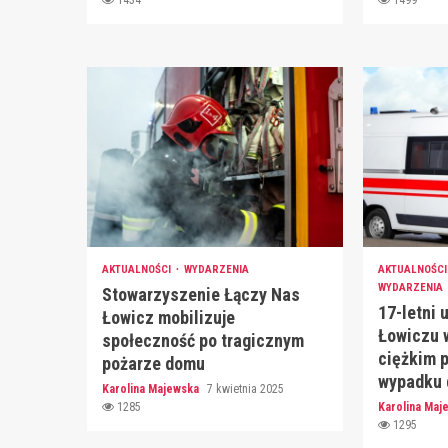
1434
1499
AKTUALNOŚCI
WYDARZENIA
AKTUALNOŚC
WYDARZENIA
Stowarzyszenie Łączy Nas
17-letni 
Łowicz mobilizuje
Łowiczu 
społeczność po tragicznym
ciężkim 
pożarze domu
wypadku
Karolina Majewska
7 kwietnia 2025
1285
Karolina Ma
1295