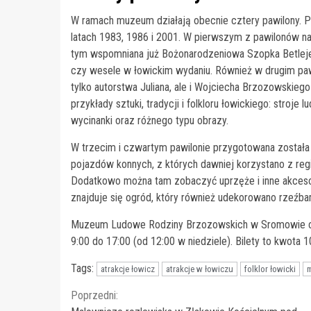
W ramach muzeum działają obecnie cztery pawilony. P
latach 1983, 1986 i 2001. W pierwszym z pawilonów n
tym wspomniana już Bożonarodzeniowa Szopka Betleje
czy wesele w łowickim wydaniu. Również w drugim paw
tylko autorstwa Juliana, ale i Wojciecha Brzozowskiego
przykłady sztuki, tradycji i folkloru łowickiego: stroje
wycinanki oraz różnego typu obrazy.
W trzecim i czwartym pawilonie przygotowana został
pojazdów konnych, z których dawniej korzystano z regio
Dodatkowo można tam zobaczyć uprzęże i inne akceso
znajduje się ogród, który również udekorowano rzeźba
Muzeum Ludowe Rodziny Brzozowskich w Sromowie czy
9:00 do 17:00 (od 12:00 w niedziele). Bilety to kwota 10
Tags:
atrakcje łowicz
atrakcje w łowiczu
folklor łowicki
Continue
Poprzedni: