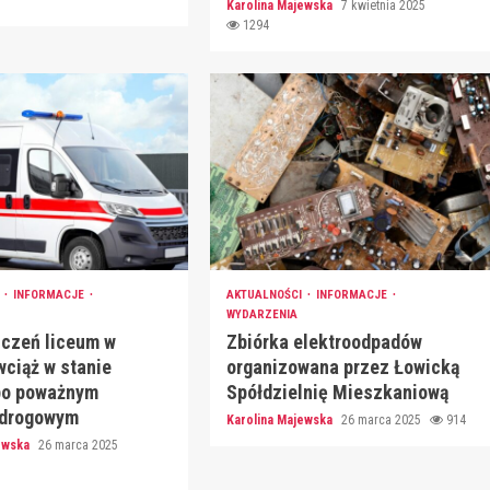
Karolina Majewska
7 kwietnia 2025
1294
I
INFORMACJE
AKTUALNOŚCI
INFORMACJE
WYDARZENIA
uczeń liceum w
Zbiórka elektroodpadów
wciąż w stanie
organizowana przez Łowicką
po poważnym
Spółdzielnię Mieszkaniową
 drogowym
Karolina Majewska
26 marca 2025
914
jewska
26 marca 2025