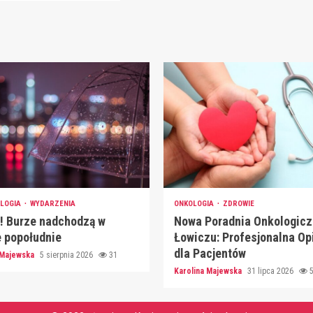
LOGIA
WYDARZENIA
ONKOLOGIA
ZDROWIE
! Burze nadchodzą w
Nowa Poradnia Onkologicz
 popołudnie
Łowiczu: Profesjonalna Op
dla Pacjentów
 Majewska
5 sierpnia 2026
31
Karolina Majewska
31 lipca 2026