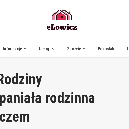
Informacje
Usługi
Zdrowie
Pozostałe
L
Rodziny
paniała rodzinna
iczem