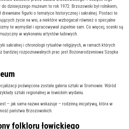
ny do dzisiejszego muzeum to rok 1972. Brzozowski był rolnikiem,
 drewniane figurki o tematyce historycznej i sakralnej. Postaci te
ących życie na wsi, a niektóre wzbogacał również o specjalne
izmy te wymyślał i opracowywał zupełnie sam. Co więcej, scenki są
 muzyczny w wykonaniu artystów ludowych.
i sakralnej i chronologii rytuałów religijnych, w ramach których
dną z bardziej rozpoznawalnych prac jest Bożonarodzeniowa Szopka
zeum
cjalizacji poświęcona została galeria sztuki w Sromowie. Wśród
ykłady sztuki regionalnej w łowickim wydaniu.
 – jak sama nazwa wskazuje – rodzinną inicjatywą, która w
asność państwa Brzozowskich.
ony folkloru łowickiego