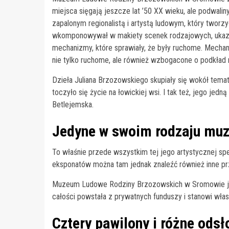
miejsca sięgają jeszcze lat ’50 XX wieku, ale podwali
zapalonym regionalistą i artystą ludowym, który tworzył
wkomponowywał w makiety scenek rodzajowych, ukazuj
mechanizmy, które sprawiały, że były ruchome. Mechan
nie tylko ruchome, ale również wzbogacone o podkład
Dzieła Juliana Brzozowskiego skupiały się wokół tematyk
toczyło się życie na łowickiej wsi. I tak też, jego je
Betlejemska.
Jedyne w swoim rodzaju mu
To właśnie przede wszystkim tej jego artystycznej spe
eksponatów można tam jednak znaleźć również inne prz
Muzeum Ludowe Rodziny Brzozowskich w Sromowie jest
całości powstała z prywatnych funduszy i stanowi wł
Cztery pawilony i różne odsł