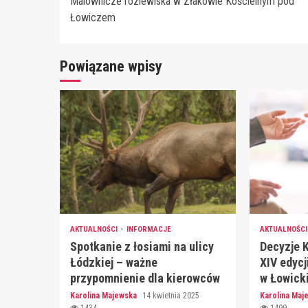
Malownicze rozlewiska w Złakowie Kościelnym pod
Reading
Łowiczem
Powiązane wpisy
AKTUALNOŚCI
INFORMACJE
AKTUALNOŚC
Spotkanie z łosiami na ulicy
Decyzje 
Łódzkiej – ważne
XIV edycj
przypomnienie dla kierowców
w Łowick
Karolina Majewska
14 kwietnia 2025
Karolina Ma