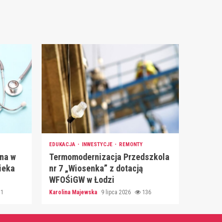
EDUKACJA
INWESTYCJE
REMONTY
na w
Termomodernizacja Przedszkola
ieka
nr 7 „Wiosenka” z dotacją
WFOŚiGW w Łodzi
51
Karolina Majewska
9 lipca 2026
136