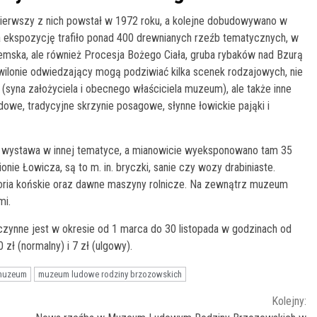
ierwszy z nich powstał w 1972 roku, a kolejne dobudowywano w
a ekspozycję trafiło ponad 400 drewnianych rzeźb tematycznych, w
mska, ale również Procesja Bożego Ciała, gruba rybaków nad Bzurą
ilonie odwiedzający mogą podziwiać kilka scenek rodzajowych, nie
 (syna założyciela i obecnego właściciela muzeum), ale także inne
 ludowe, tradycyjne skrzynie posagowe, słynne łowickie pająki i
a wystawa w innej tematyce, a mianowicie wyeksponowano tam 35
nie Łowicza, są to m. in. bryczki, sanie czy wozy drabiniaste.
ria końskie oraz dawne maszyny rolnicze. Na zewnątrz muzeum
mi.
nne jest w okresie od 1 marca do 30 listopada w godzinach od
 zł (normalny) i 7 zł (ulgowy).
muzeum
muzeum ludowe rodziny brzozowskich
Kolejny: