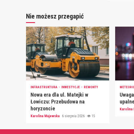
Nie możesz przegapić
INFRASTRUKTURA
INWESTYCJE
REMONTY
METEORO
Nowa era dla ul. Matejki w
Uwaga
Łowiczu: Przebudowa na
upalne
horyzoncie
Karolina
Karolina Majewska
6 sierpnia 2026
15