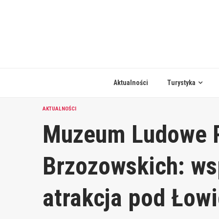
Skip
to
content
Aktualności
Turystyka
AKTUALNOŚCI
Muzeum Ludowe 
Brzozowskich: ws
atrakcja pod Łow