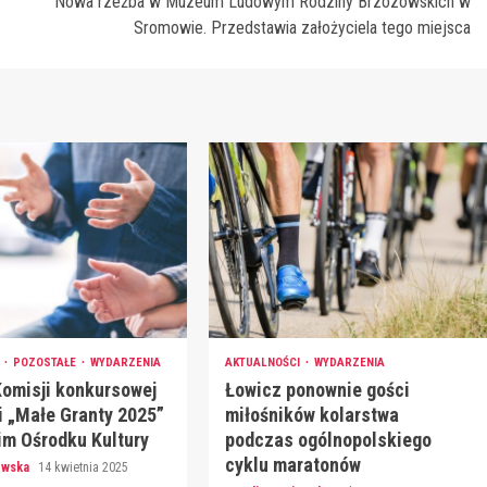
Nowa rzeźba w Muzeum Ludowym Rodziny Brzozowskich w
Sromowie. Przedstawia założyciela tego miejsca
I
POZOSTAŁE
WYDARZENIA
AKTUALNOŚCI
WYDARZENIA
Komisji konkursowej
Łowicz ponownie gości
i „Małe Granty 2025”
miłośników kolarstwa
im Ośrodku Kultury
podczas ogólnopolskiego
cyklu maratonów
jewska
14 kwietnia 2025