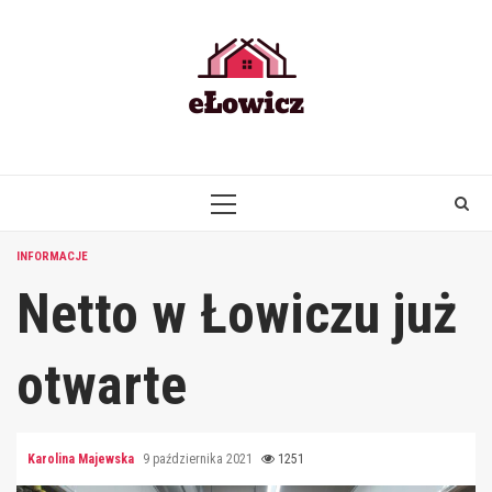
Skip
to
content
PRIMARY
MENU
INFORMACJE
Netto w Łowiczu już
otwarte
Karolina Majewska
9 października 2021
1251