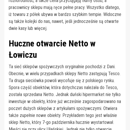
różnorodność, a także cena przyciągają tłumy osób, a
pracownicy sklepu mają ręce pełne pracy. Wszystko dlatego,
iż towaru z półek ubywa w bardzo szybkim tempie. Widoczne
są także kolejki do nas, nawet, jeśli jednocześnie są otwarte
dwie kasy lub więcej.
Huczne otwarcie Netto w
Łowiczu
Ta sieć sklepów spożywczych oryginalnie pochodzi z Dani.
Obecnie, w wielu przypadkach sklepy Netto zastępują Tesco.
Ta druga sieciówka powoli wycofuje się z polskiego rynku.
Spora część obiektów, która dotychczas należała do Tesco,
została sprzedana Netto. Jednak duński hipermarket nie tylko
inwestuje w obiekty, które już wcześnie zagospodarowano na
poczet dużych sklepów z artykułami spożywczymi. Otwiera
także zupełnie nowe obiekty. Przykładem tego jest właśnie
sklep Netto, który 7-go października hucznie wystartował.
Mieści się przy ulicy Ułańskiej. Jednak nie tylko otwarcie