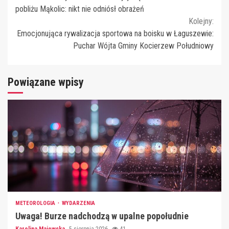
Reading
pobliżu Mąkolic: nikt nie odniósł obrażeń
Kolejny:
Emocjonująca rywalizacja sportowa na boisku w Łaguszewie:
Puchar Wójta Gminy Kocierzew Południowy
Powiązane wpisy
METEOROLOGIA
WYDARZENIA
Uwaga! Burze nadchodzą w upalne popołudnie
Karolina Majewska
5 sierpnia 2026
41