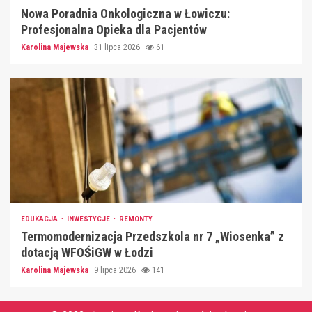
Nowa Poradnia Onkologiczna w Łowiczu:
Profesjonalna Opieka dla Pacjentów
Karolina Majewska
31 lipca 2026
61
EDUKACJA
INWESTYCJE
REMONTY
Termomodernizacja Przedszkola nr 7 „Wiosenka” z
dotacją WFOŚiGW w Łodzi
Karolina Majewska
9 lipca 2026
141