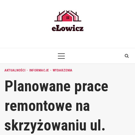
Skip
to
content
PRIMARY
MENU
AKTUALNOŚCI
INFORMACJE
WYDARZENIA
Planowane prace
remontowe na
skrzyżowaniu ul.