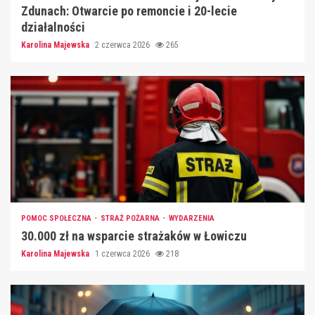
Zdunach: Otwarcie po remoncie i 20-lecie
działalności
Karolina Majewska
2 czerwca 2026
265
POMOC SPOŁECZNA
STRAŻ POŻARNA
WYDARZENIA
30.000 zł na wsparcie strażaków w Łowiczu
Karolina Majewska
1 czerwca 2026
218