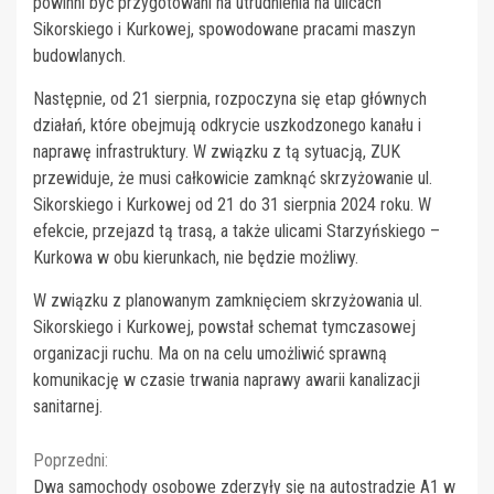
powinni być przygotowani na utrudnienia na ulicach
Sikorskiego i Kurkowej, spowodowane pracami maszyn
budowlanych.
Następnie, od 21 sierpnia, rozpoczyna się etap głównych
działań, które obejmują odkrycie uszkodzonego kanału i
naprawę infrastruktury. W związku z tą sytuacją, ZUK
przewiduje, że musi całkowicie zamknąć skrzyżowanie ul.
Sikorskiego i Kurkowej od 21 do 31 sierpnia 2024 roku. W
efekcie, przejazd tą trasą, a także ulicami Starzyńskiego –
Kurkowa w obu kierunkach, nie będzie możliwy.
W związku z planowanym zamknięciem skrzyżowania ul.
Sikorskiego i Kurkowej, powstał schemat tymczasowej
organizacji ruchu. Ma on na celu umożliwić sprawną
komunikację w czasie trwania naprawy awarii kanalizacji
sanitarnej.
Continue
Poprzedni:
Dwa samochody osobowe zderzyły się na autostradzie A1 w