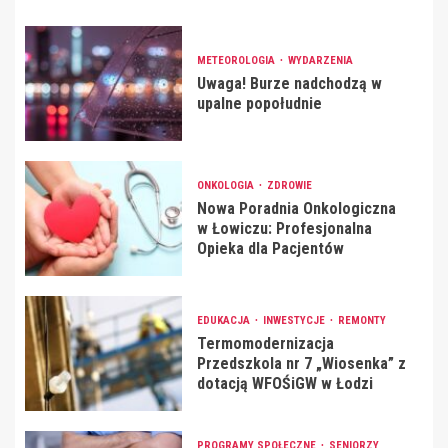
METEOROLOGIA
WYDARZENIA
Uwaga! Burze nadchodzą w
upalne popołudnie
ONKOLOGIA
ZDROWIE
Nowa Poradnia Onkologiczna
w Łowiczu: Profesjonalna
Opieka dla Pacjentów
EDUKACJA
INWESTYCJE
REMONTY
Termomodernizacja
Przedszkola nr 7 „Wiosenka” z
dotacją WFOŚiGW w Łodzi
PROGRAMY SPOŁECZNE
SENIORZY